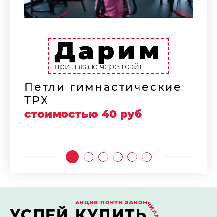
Дарим
Н
ф
при заказе через сайт
с
Петли гимнастические
ТРХ
стоимостью 40 руб
АКЦИЯ ПОЧТИ ЗАКОН
ЧИЛАСЬ!
УСПЕЙ КУПИТЬ