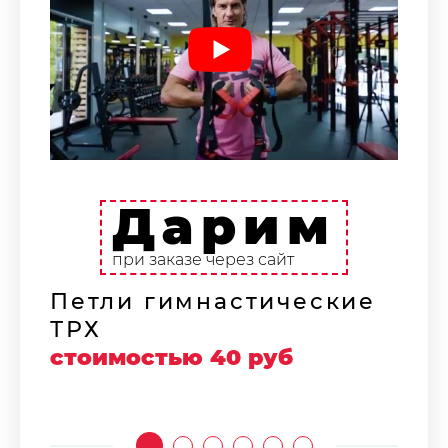
Дарим
Н
ф
при заказе через сайт
с
Петли гимнастические
ТРХ
стоимостью 40 руб