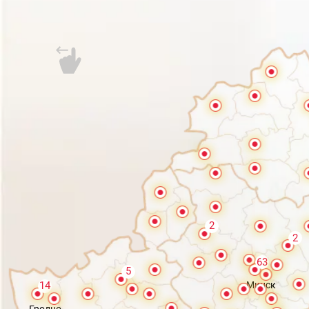
2
2
63
5
Минск
14
Гродно