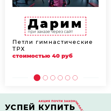
Дарим
Н
ф
при заказе через сайт
с
Петли гимнастические
ТРХ
стоимостью 40 руб
АКЦИЯ ПОЧТИ ЗАКОН
ЧИЛАСЬ!
УСПЕЙ КУПИТЬ