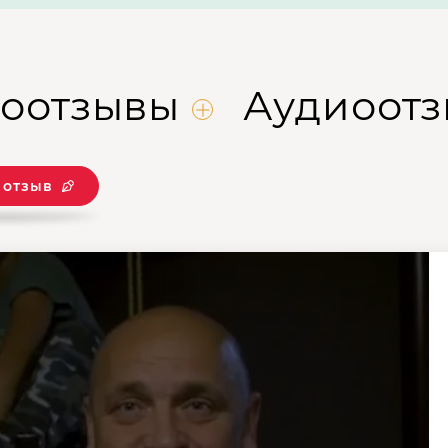
оотзывы
Аудиоот
 отзыв