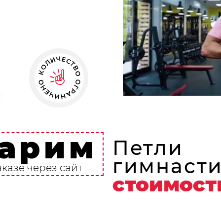
арим
Петли
гимнасти
аказе через сайт
стоимост