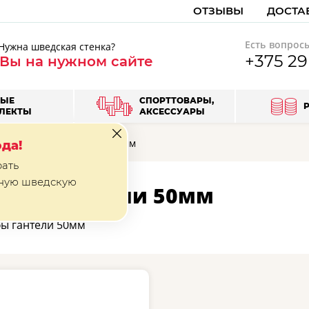
ОТЗЫВЫ
ДОСТА
Есть вопрос
Нужна шведская стенка?
+375 2
 Вы на нужном сайте
ВЫЕ
СПОРТТОВАРЫ,
ЛЕКТЫ
АКСЕССУАРЫ
тели
Грифы гантели 50мм
да!
рать
ную шведскую
рифы гантели 50мм
ы гантели 50мм