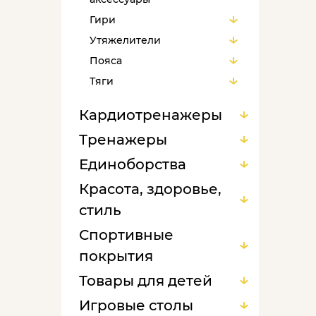
Гири
Утяжелители
Пояса
Тяги
Лямки, перчатки, накладки
Кардиотренажеры
Защита
Тренажеры
Покрытия пола
Единоборства
Аксессуары для
тренировок
Красота, здоровье,
стиль
Спортивные
покрытия
Товары для детей
Игровые столы