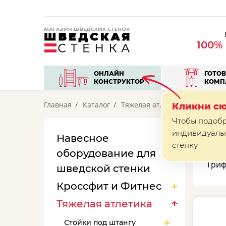
100%
ОНЛАЙН
ГОТО
КОНСТРУКТОР
КОМП
Главная
Каталог
Тяжелая атлетика
Гриф ган
Кликни сю
Чтобы подоб
индивидуаль
Навесное
Г
стенку
оборудование для
Гриф
шведской стенки
Кроссфит и Фитнес
Тяжелая атлетика
Стойки под штангу