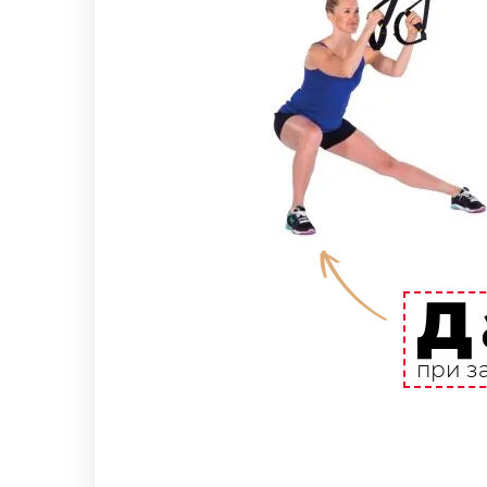
Д
при з