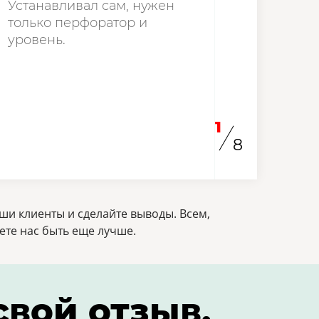
Устанавливал сам, нужен
только перфоратор и
уровень.
1
8
ши клиенты и сделайте выводы. Всем,
ете нас быть еще лучше.
свой отзыв,