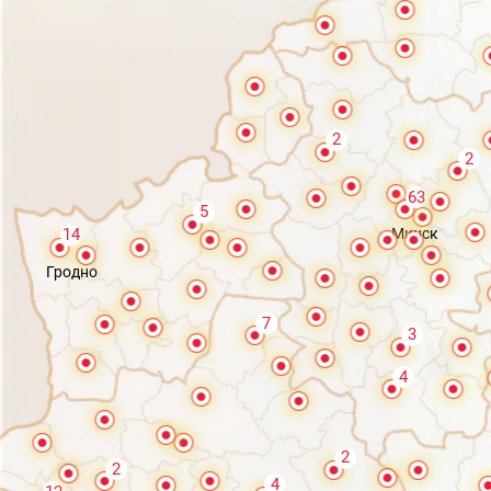
2
2
63
5
Минск
14
Гродно
7
3
4
2
2
4