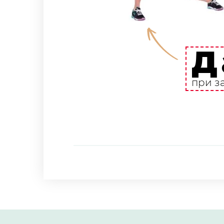
Д
при з