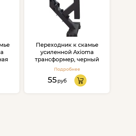
амье
Переходник к скамье
ma
усиленной Axioma
ная
трансформер, черный
Подробнее
55
руб