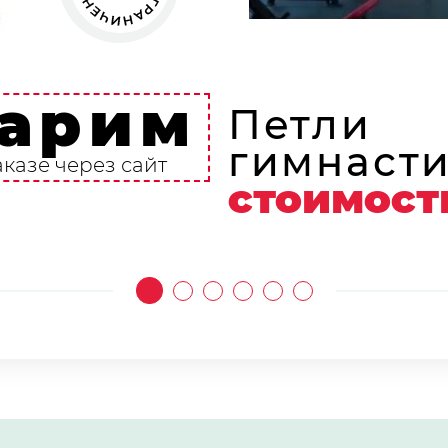
арим
Петли
гимнасти
аказе через сайт
стоимост