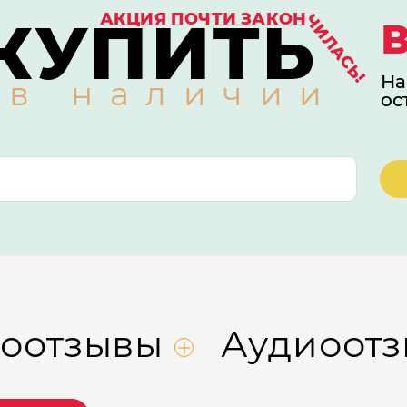
КУПИТЬ
АКЦИЯ ПОЧТИ ЗАКОН
ЧИЛАСЬ!
На
 в наличии
ос
оотзывы
Аудиоот