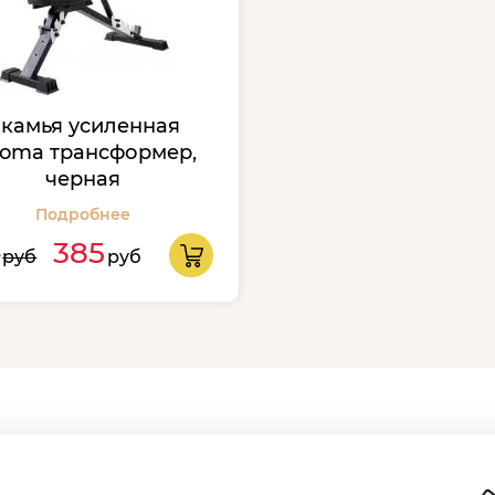
камья усиленная
ioma трансформер,
черная
Подробнее
0
385
руб
руб