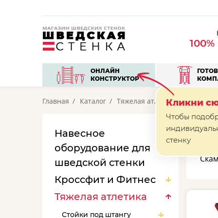
100%
ОНЛАЙН
ГОТО
КОНСТРУКТОР
КОМП
Главная
Каталог
Тяжелая атлетика
Скамьи
Кликни сю
Чтобы подоб
индивидуаль
Навесное
С
стенку
оборудование для
Скам
шведской стенки
Кроссфит и Фитнес
Тяжелая атлетика
Стойки под штангу