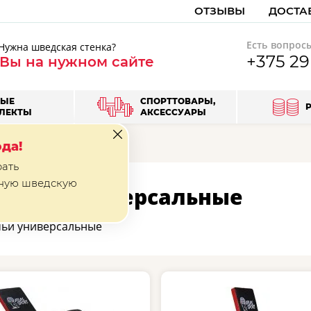
ОТЗЫВЫ
ДОСТА
Есть вопрос
Нужна шведская стенка?
+375 2
 Вы на нужном сайте
ВЫЕ
СПОРТТОВАРЫ,
ЛЕКТЫ
АКСЕССУАРЫ
Скамьи универсальные
да!
рать
ную шведскую
камьи универсальные
ьи универсальные