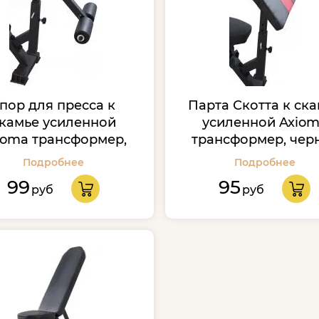
пор для пресса к
Парта Скотта к ск
камье усиленной
усиленной Axio
ioma трансформер,
трансформер, чер
черный
Подробнее
Подробнее
99
95
руб
руб