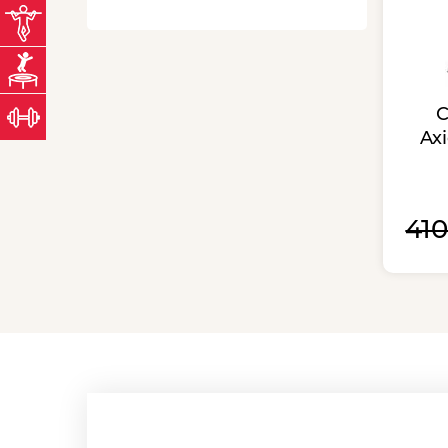
ТУРНИК.БЕЛ
магазин турников
БАТУТОВО.БЕЛ
магазин батутов
ЖЕЛЕЗО.БЕЛ
С
магазин тяжелой атлетики
Ax
41