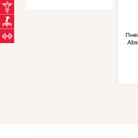
ТУРНИК.БЕЛ
магазин турников
БАТУТОВО.БЕЛ
магазин батутов
ЖЕЛЕЗО.БЕЛ
Пне
магазин тяжелой атлетики
Abs