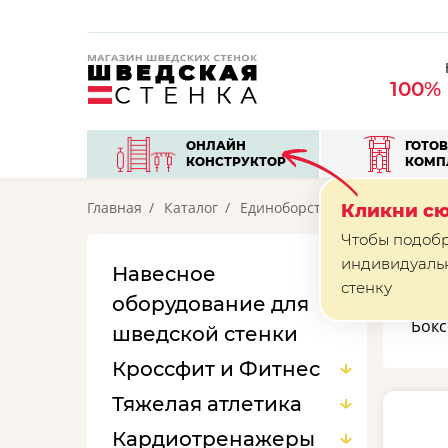
100%
ОНЛАЙН
ГОТО
КОНСТРУКТОР
КОМП
Главная
Каталог
Единоборства
Боксерские 
Кликни сю
Чтобы подоб
индивидуаль
Навесное
Б
стенку
оборудование для
Бокс
шведской стенки
Кроссфит и Фитнес
Тяжелая атлетика
Кардиотренажеры