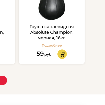
а
Груша каплевидная
n,
Absolute Champion,
черная, 16кг
Подробнее
59
руб