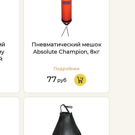
ий
Пневматический мешок
му
Absolute Champion, 8кг
й
Подробнее
77
руб