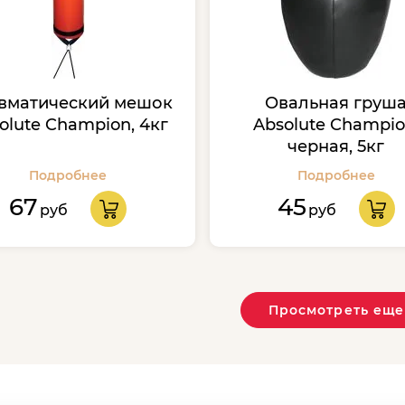
вматический мешок
Овальная груш
olute Champion, 4кг
Absolute Champio
черная, 5кг
Подробнее
Подробнее
67
45
руб
руб
Просмотреть еще