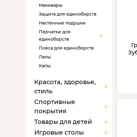
Макивары
Защита для единоборств
Настенные подушки
Перчатки для
единоборств
Г
Пояса для единоборств
Зу
Лапы
Капы
Кимоно
Красота, здоровье,
Аксессуары для
стиль
единоборств
Манекены
Спортивные
покрытия
Товары для детей
Игровые столы