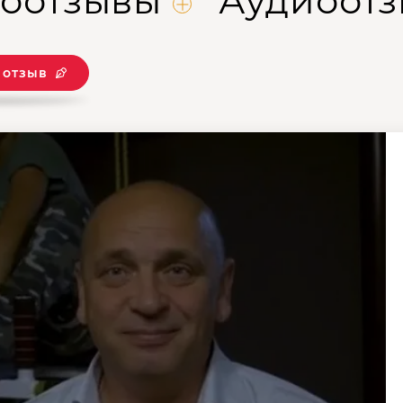
оотзывы
Аудиоот
 отзыв