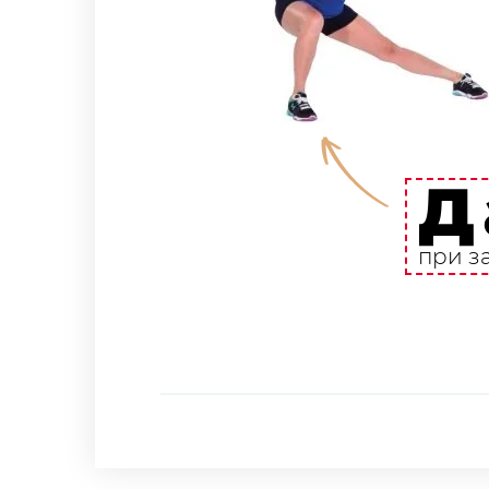
Д
при з