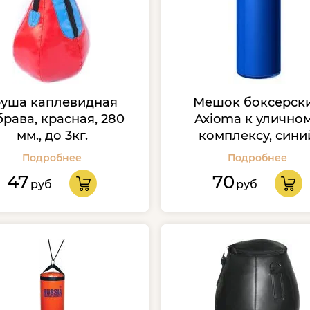
руша каплевидная
Мешок боксерск
брава, красная, 280
Axioma к улично
мм., до 3кг.
комплексу, сини
Подробнее
Подробнее
47
70
руб
руб