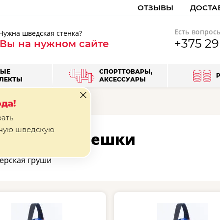
ОТЗЫВЫ
ДОСТА
Есть вопрос
Нужна шведская стенка?
+375 2
 Вы на нужном сайте
ВЫЕ
СПОРТТОВАРЫ,
ЛЕКТЫ
АКСЕССУАРЫ
мешки
да!
рать
ную шведскую
оксерские мешки
ёрская груши