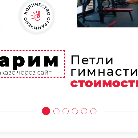
арим
Петли
гимнасти
аказе через сайт
стоимост