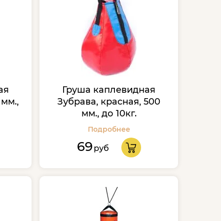
ая
Груша каплевидная
мм.,
Зубрава, красная, 500
мм., до 10кг.
Подробнее
69
руб