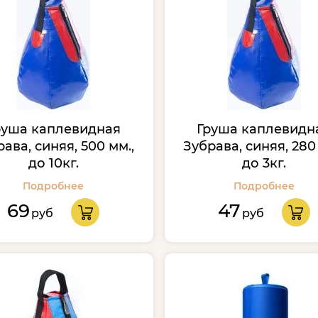
руша каплевидная
Груша каплевидн
ава, синяя, 500 мм.,
Зубрава, синяя, 280 
до 10кг.
до 3кг.
Подробнее
Подробнее
69
47
руб
руб